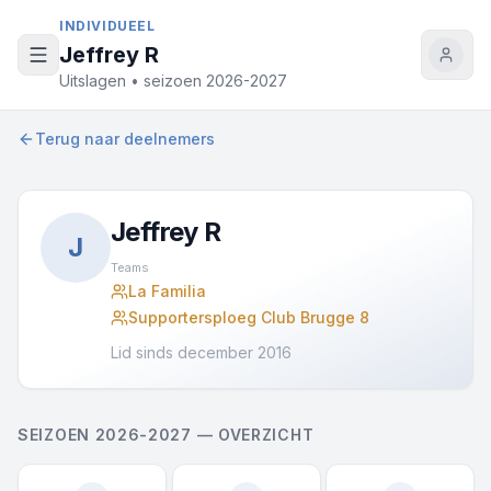
Naar inhoud
INDIVIDUEEL
Jeffrey R
Uitslagen • seizoen 2026-2027
Terug naar deelnemers
Jeffrey R
J
Teams
La Familia
Supportersploeg Club Brugge 8
Lid sinds december 2016
SEIZOEN 2026-2027 — OVERZICHT