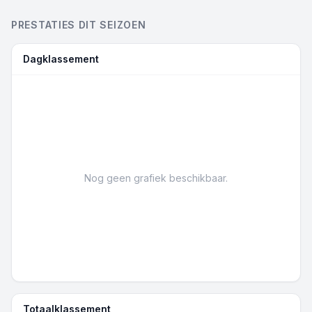
PRESTATIES DIT SEIZOEN
Dagklassement
Nog geen grafiek beschikbaar.
Totaalklassement