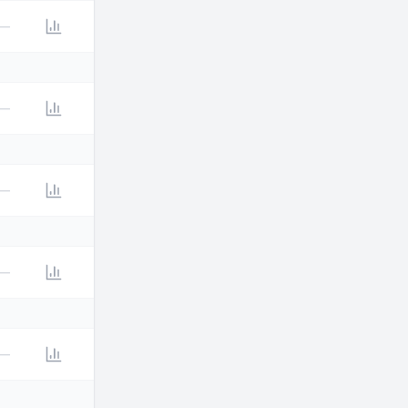
—
—
—
—
—