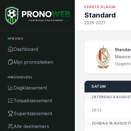
Naar inhoud
EERSTE KLASSE
Standard
2026-2027
PRONO
Dashboard
Volledi
Standar
Stadion
Maurice
Mijn pronostieken
Opgeric
Opgeric
INDIVIDUEEL
DATUM
Dagklassement
ZATERDAG 8 AUGUS
Totaalklassement
18:15
Superklassement
ZONDAG 16 AUGUST
Alle deelnemers