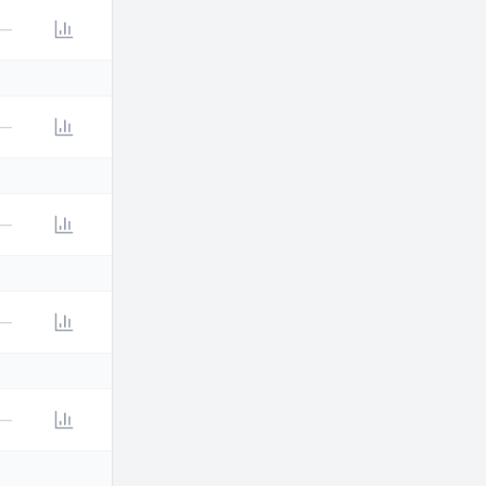
—
—
—
—
—