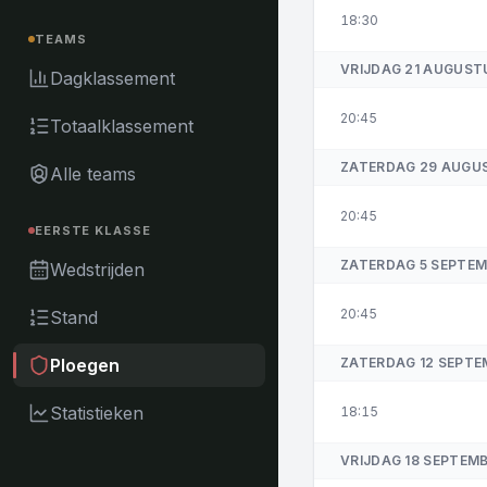
18:30
TEAMS
VRIJDAG 21 AUGUST
Dagklassement
20:45
Totaalklassement
ZATERDAG 29 AUGU
Alle teams
20:45
EERSTE KLASSE
ZATERDAG 5 SEPTE
Wedstrijden
20:45
Stand
ZATERDAG 12 SEPTE
Ploegen
Statistieken
18:15
VRIJDAG 18 SEPTEM