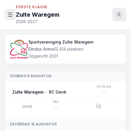
Naar inhoud
EERSTE KLASSE
Zulte Waregem
2026-2027
Volledige naam
Sportvereniging Zulte Waregem
Stadion
Capaciteit
Elindus Arena
12.414 plaatsen
Opgericht
Opgericht 2001
ZONDAG 9 AUGUSTUS
UITSLAG
—
Zulte Waregem
RC Genk
RES
16:00
—
ZATERDAG 15 AUGUSTUS