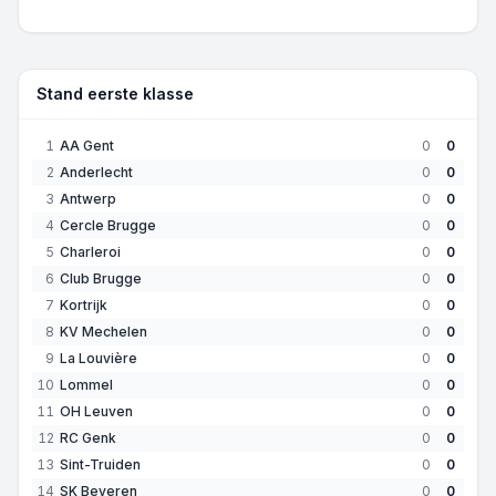
Stand eerste klasse
1
AA Gent
0
0
2
Anderlecht
0
0
3
Antwerp
0
0
4
Cercle Brugge
0
0
5
Charleroi
0
0
6
Club Brugge
0
0
7
Kortrijk
0
0
8
KV Mechelen
0
0
9
La Louvière
0
0
10
Lommel
0
0
11
OH Leuven
0
0
12
RC Genk
0
0
13
Sint-Truiden
0
0
14
SK Beveren
0
0