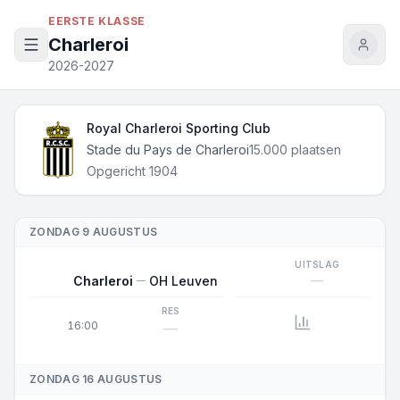
Naar inhoud
EERSTE KLASSE
Charleroi
2026-2027
Volledige naam
Royal Charleroi Sporting Club
Stadion
Capaciteit
Stade du Pays de Charleroi
15.000 plaatsen
Opgericht
Opgericht 1904
ZONDAG 9 AUGUSTUS
UITSLAG
—
Charleroi
OH Leuven
RES
16:00
—
ZONDAG 16 AUGUSTUS