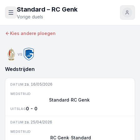
Naar inhoud
Standard – RC Genk
Vorige duels
Kies andere ploegen
vs
Wedstrijden
za. 16/05/2026
DATUM
WEDSTRIJD
Standard
RC Genk
–
0 - 0
UITSLAG
za. 25/04/2026
DATUM
WEDSTRIJD
RC Genk
Standard
–