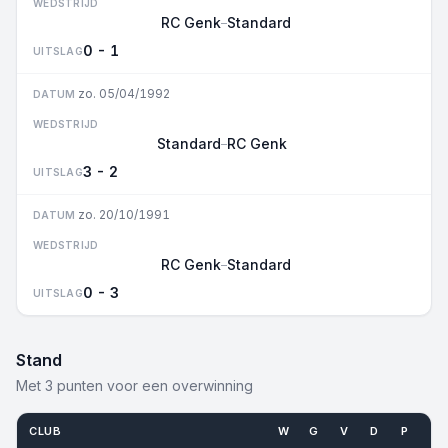
WEDSTRIJD
RC Genk
Standard
–
0 - 1
UITSLAG
zo. 05/04/1992
DATUM
WEDSTRIJD
Standard
RC Genk
–
3 - 2
UITSLAG
zo. 20/10/1991
DATUM
WEDSTRIJD
RC Genk
Standard
–
0 - 3
UITSLAG
Stand
Met 3 punten voor een overwinning
CLUB
W
G
V
D
P