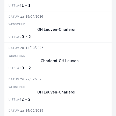
1 - 1
UITSLAG
za. 25/04/2026
DATUM
WEDSTRIJD
OH Leuven
Charleroi
–
0 - 2
UITSLAG
za. 14/03/2026
DATUM
WEDSTRIJD
Charleroi
OH Leuven
–
0 - 2
UITSLAG
zo. 27/07/2025
DATUM
WEDSTRIJD
OH Leuven
Charleroi
–
2 - 2
UITSLAG
za. 24/05/2025
DATUM