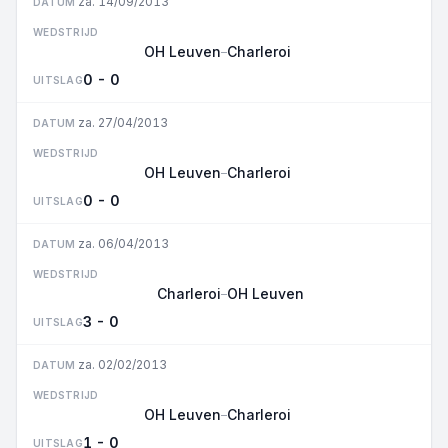
za. 14/09/2013
DATUM
WEDSTRIJD
OH Leuven
Charleroi
–
0 - 0
UITSLAG
za. 27/04/2013
DATUM
WEDSTRIJD
OH Leuven
Charleroi
–
0 - 0
UITSLAG
za. 06/04/2013
DATUM
WEDSTRIJD
Charleroi
OH Leuven
–
3 - 0
UITSLAG
za. 02/02/2013
DATUM
WEDSTRIJD
OH Leuven
Charleroi
–
1 - 0
UITSLAG