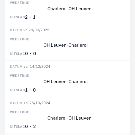
WEDSTRIJD
Charleroi
OH Leuven
–
2 - 1
UITSLAG
vr. 28/03/2025
DATUM
WEDSTRIJD
OH Leuven
Charleroi
–
0 - 0
UITSLAG
za. 14/12/2024
DATUM
WEDSTRIJD
OH Leuven
Charleroi
–
1 - 0
UITSLAG
za. 26/10/2024
DATUM
WEDSTRIJD
Charleroi
OH Leuven
–
0 - 2
UITSLAG