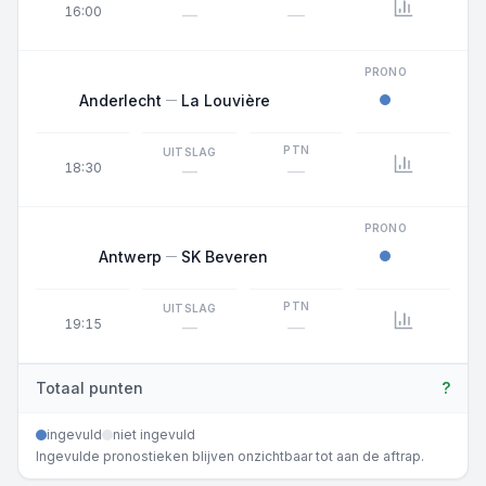
16:00
—
—
PRONO
Anderlecht
La Louvière
PTN
UITSLAG
18:30
—
—
PRONO
Antwerp
SK Beveren
PTN
UITSLAG
19:15
—
—
Totaal punten
?
ingevuld
niet ingevuld
Ingevulde pronostieken blijven onzichtbaar tot aan de aftrap.