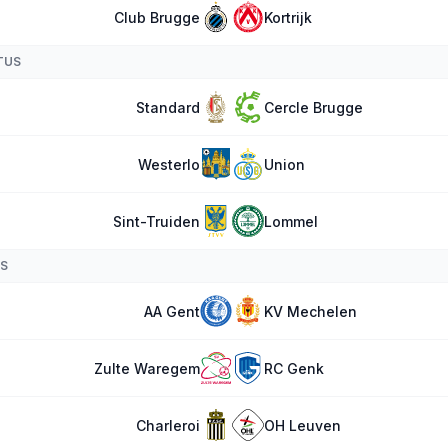
Club Brugge
Kortrijk
TUS
Standard
Cercle Brugge
Westerlo
Union
Sint-Truiden
Lommel
S
AA Gent
KV Mechelen
Zulte Waregem
RC Genk
Charleroi
OH Leuven