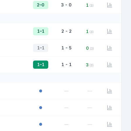
2–0
3 - 0
1
(3)
1–1
2 - 2
1
(3)
1–1
1 - 5
0
(3)
1–1
1 - 1
3
(3)
—
—
—
—
—
—