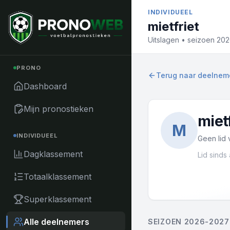
Naar inhoud
INDIVIDUEEL
mietfriet
Uitslagen • seizoen 20
PRONO
Terug naar deelnem
Dashboard
Mijn pronostieken
miet
M
INDIVIDUEEL
Geen lid
Dagklassement
Lid sinds
Totaalklassement
Superklassement
Alle deelnemers
SEIZOEN 2026-2027