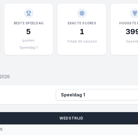
BESTE SPEELDAG
EXACTE SCORES
HOOGSTE 
5
1
39
punten
Totaal dit seizoen
Speeld
Speeldag 1
 2026
Speeldag
WEDSTRIJD
US