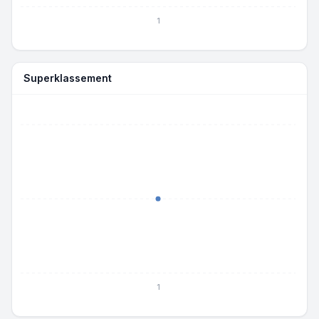
1
Superklassement
1