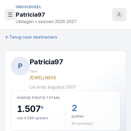
Naar inhoud
INDIVIDUEEL
Patricia97
Uitslagen • seizoen 2026-2027
Terug naar deelnemers
Patricia97
P
Team
WELLNESS
Lid sinds augustus 2007
HUIDIGE POSITIE TOTAAL
2
1.507
e
punten
van 4.086 spelers
Na speeldag 1