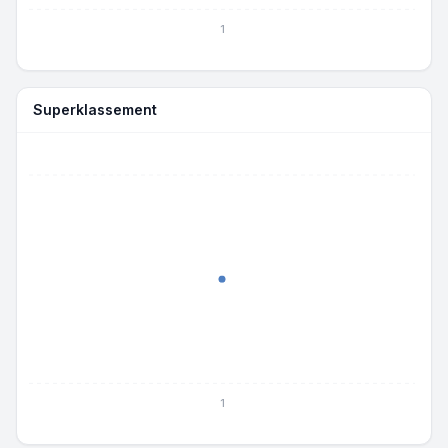
1
Superklassement
1