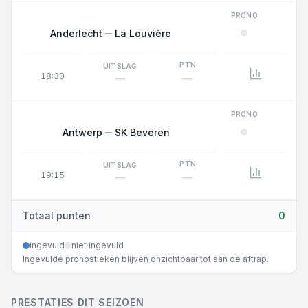
PRONO
Anderlecht
La Louvière
PTN
UITSLAG
18:30
—
—
PRONO
Antwerp
SK Beveren
PTN
UITSLAG
19:15
—
—
Totaal punten
0
ingevuld
niet ingevuld
Ingevulde pronostieken blijven onzichtbaar tot aan de aftrap.
PRESTATIES DIT SEIZOEN