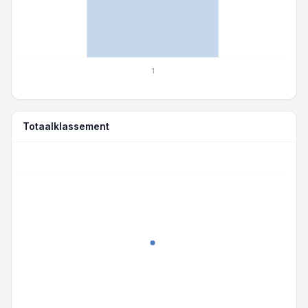
1
Totaalklassement