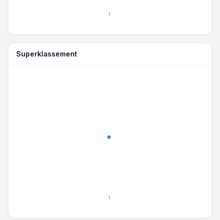
1
Superklassement
1