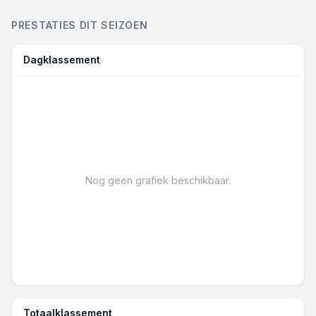
PRESTATIES DIT SEIZOEN
Dagklassement
Nog geen grafiek beschikbaar.
Totaalklassement