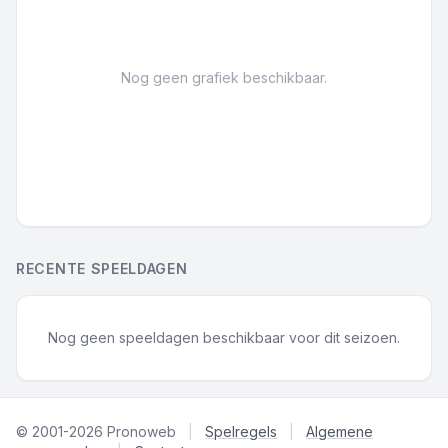
Nog geen grafiek beschikbaar.
RECENTE SPEELDAGEN
Nog geen speeldagen beschikbaar voor dit seizoen.
© 2001-2026 Pronoweb
|
Spelregels
|
Algemene