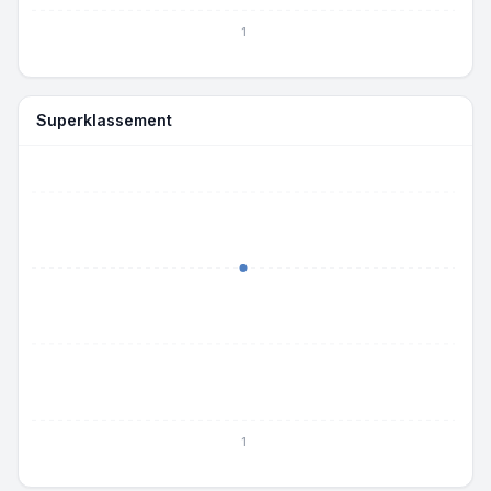
1
Superklassement
1