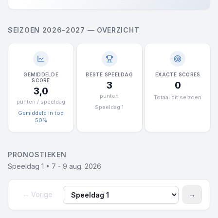
SEIZOEN 2026-2027 — OVERZICHT
GEMIDDELDE
BESTE SPEELDAG
EXACTE SCORES
SCORE
3
0
3,0
punten
Totaal dit seizoen
punten / speeldag
Speeldag 1
Gemiddeld in top
50%
PRONOSTIEKEN
Speeldag 1 • 7 - 9 aug. 2026
← Vorige
→
Speeldag
Volgen