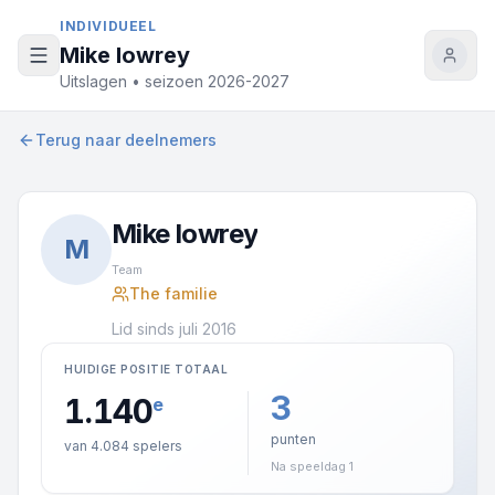
Naar inhoud
INDIVIDUEEL
Mike lowrey
Uitslagen • seizoen 2026-2027
Terug naar deelnemers
Mike lowrey
M
Team
The familie
Lid sinds juli 2016
HUIDIGE POSITIE TOTAAL
3
1.140
e
punten
van 4.084 spelers
Na speeldag 1