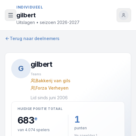
Naar inhoud
INDIVIDUEEL
gilbert
Uitslagen • seizoen 2026-2027
Terug naar deelnemers
gilbert
G
Teams
Bakkerij van gils
Forza Verheyen
Lid sinds juni 2006
HUIDIGE POSITIE TOTAAL
1
683
e
punten
van 4.074 spelers
Na speeldag 1