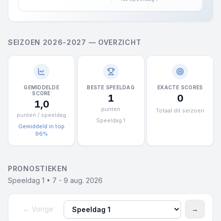
SEIZOEN 2026-2027 — OVERZICHT
GEMIDDELDE
BESTE SPEELDAG
EXACTE SCORES
SCORE
1
0
1,0
punten
Totaal dit seizoen
punten / speeldag
Speeldag 1
Gemiddeld in top
96%
PRONOSTIEKEN
Speeldag 1 • 7 - 9 aug. 2026
← Vorige
→
Speeldag
Volgen