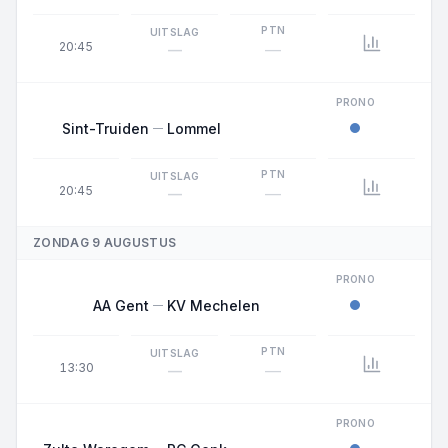
PTN
UITSLAG
20:45
—
—
PRONO
Sint-Truiden
Lommel
PTN
UITSLAG
20:45
—
—
ZONDAG 9 AUGUSTUS
PRONO
AA Gent
KV Mechelen
PTN
UITSLAG
13:30
—
—
PRONO