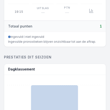
PTN
UITSLAG
19:15
—
—
Totaal punten
1
ingevuld
niet ingevuld
Ingevulde pronostieken blijven onzichtbaar tot aan de aftrap.
PRESTATIES DIT SEIZOEN
Dagklassement