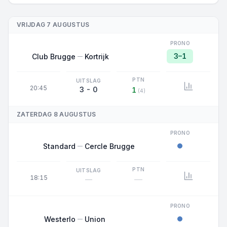
VRIJDAG 7 AUGUSTUS
PRONO
3–1
Club Brugge
Kortrijk
PTN
UITSLAG
20:45
3 - 0
1
(4)
ZATERDAG 8 AUGUSTUS
PRONO
Standard
Cercle Brugge
PTN
UITSLAG
18:15
—
—
PRONO
Westerlo
Union