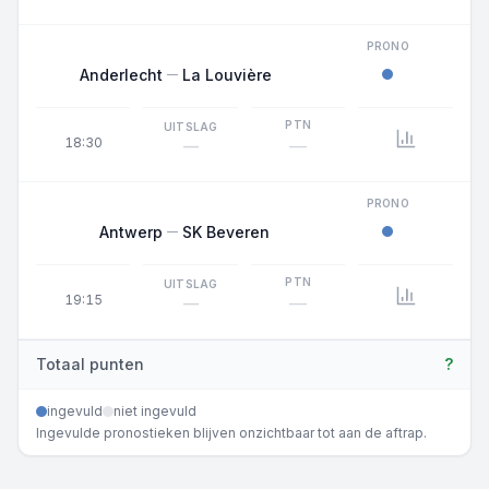
PRONO
Anderlecht
La Louvière
PTN
UITSLAG
18:30
—
—
PRONO
Antwerp
SK Beveren
PTN
UITSLAG
19:15
—
—
Totaal punten
?
ingevuld
niet ingevuld
Ingevulde pronostieken blijven onzichtbaar tot aan de aftrap.