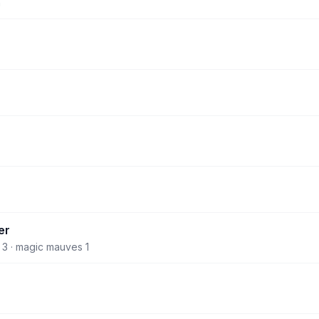
a
er
3 · magic mauves 1