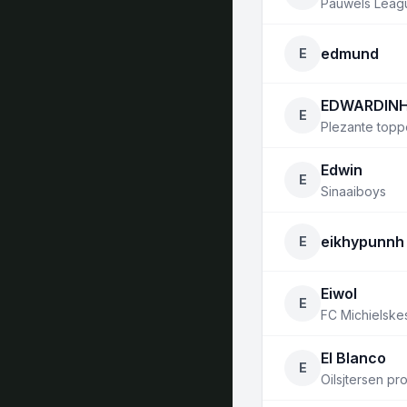
Pauwels Leagu
edmund
E
EDWARDIN
E
Plezante topp
Edwin
E
Sinaaiboys
eikhypunnh
E
Eiwol
E
FC Michielske
El Blanco
E
Oilsjtersen p