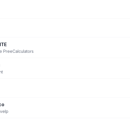
O
NTE
e PreeCalculators
i
nt
co
velp