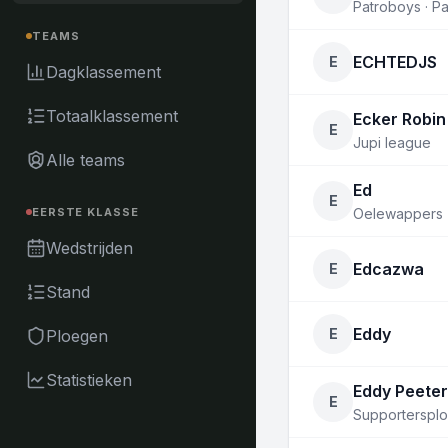
Patroboys · 
TEAMS
ECHTEDJS
E
Dagklassement
Totaalklassement
Ecker Robin
E
Jupi league
Alle teams
Ed
E
Oelewappers
EERSTE KLASSE
Wedstrijden
Edcazwa
E
Stand
Eddy
E
Ploegen
Statistieken
Eddy Peete
E
Supporterspl