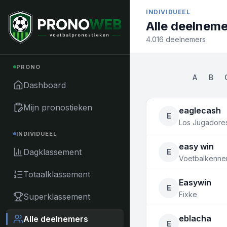
Naar inhoud
INDIVIDUEEL
Alle deelnem
4.016 deelnemers
PRONO
A
B
Dashboard
Mijn pronostieken
eaglecash
E
Los Jugadores
INDIVIDUEEL
easy win
Dagklassement
E
Voetbalkenne
Totaalklassement
Easywin
E
Fixke
Superklassement
eblacha
Alle deelnemers
E