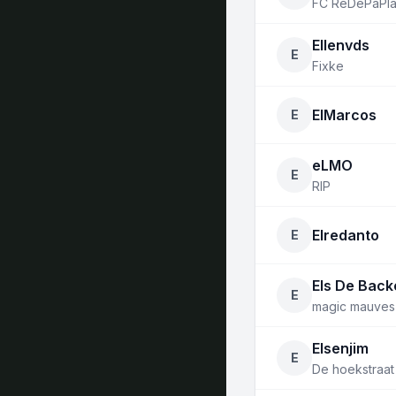
FC ReDePaPl
Ellenvds
E
Fixke
ElMarcos
E
eLMO
E
RIP
Elredanto
E
Els De Back
E
magic mauves 
Elsenjim
E
De hoekstraat