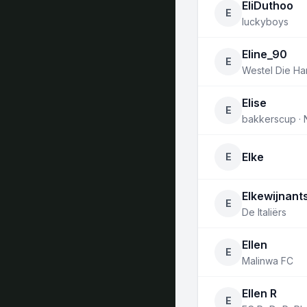
EliDuthoo
E
luckyboys
Eline_90
E
Westel Die Ha
Elise
E
bakkerscup ·
Elke
E
Elkewijnant
E
De Italiërs
Ellen
E
Malinwa FC
Ellen R
E