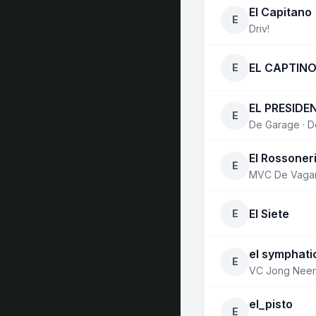
El Capitano
E
Driv!
EL CAPTIN
E
EL PRESIDE
E
De Garage · D
El Rossoner
E
MVC De Vaga
El Siete
E
el symphati
E
VC Jong Neer
el_pisto
E