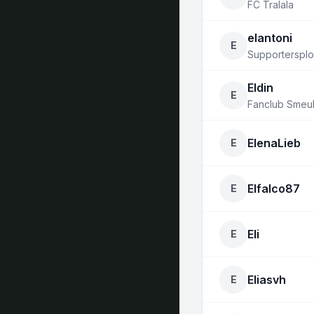
FC Tralala
elantoni
E
Supportersplo
Eldin
E
Fanclub Smeul
ElenaLieb
E
Elfalco87
E
Eli
E
Eliasvh
E