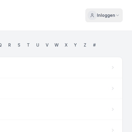
Inloggen
Q
R
S
T
U
V
W
X
Y
Z
#