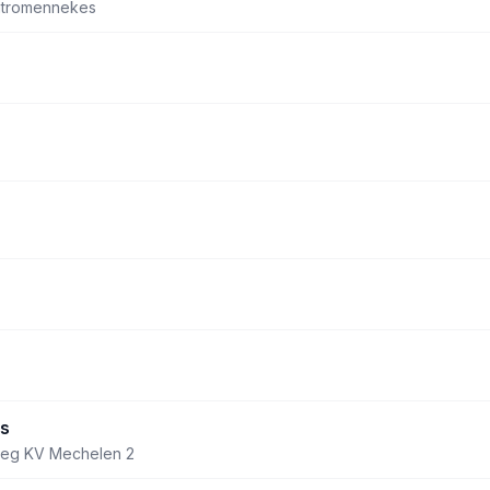
Patromennekes
rs
oeg KV Mechelen 2