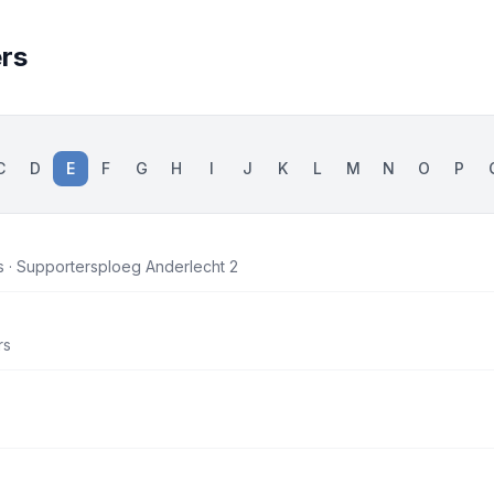
ers
C
D
E
F
G
H
I
J
K
L
M
N
O
P
 · Supportersploeg Anderlecht 2
rs