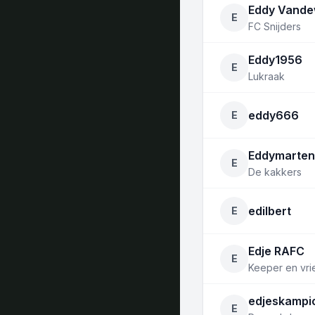
Eddy Vande
E
FC Snijders
Eddy1956
E
Lukraak
eddy666
E
Eddymarten
E
De kakkers
edilbert
E
Edje RAFC
E
Keeper en vr
edjeskampi
E