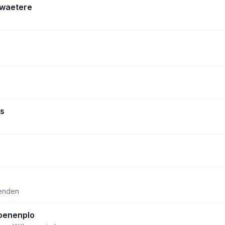
waetere
s
ienden
oenenplo