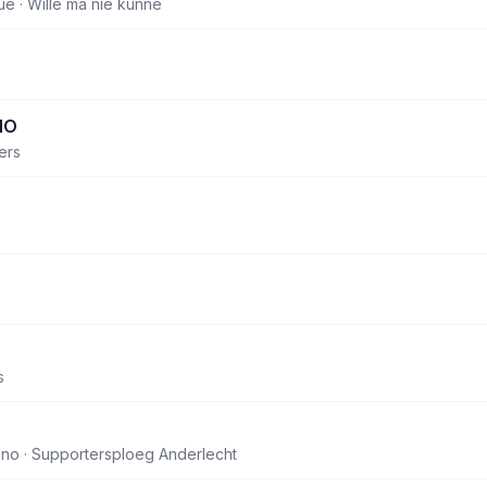
e · Wille ma nie kunne
HO
ers
s
rono · Supportersploeg Anderlecht