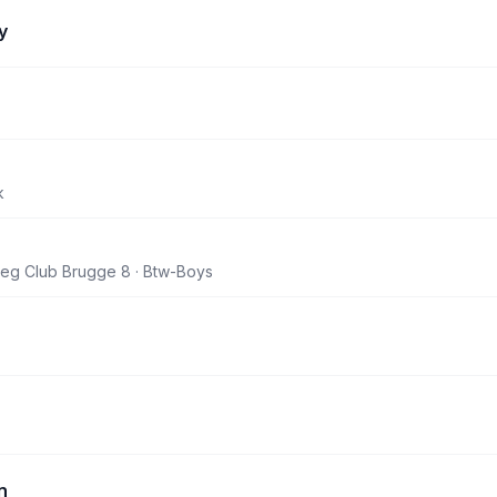
y
k
eg Club Brugge 8 · Btw-Boys
n