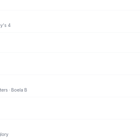
y's 4
ters · Boela B
lory