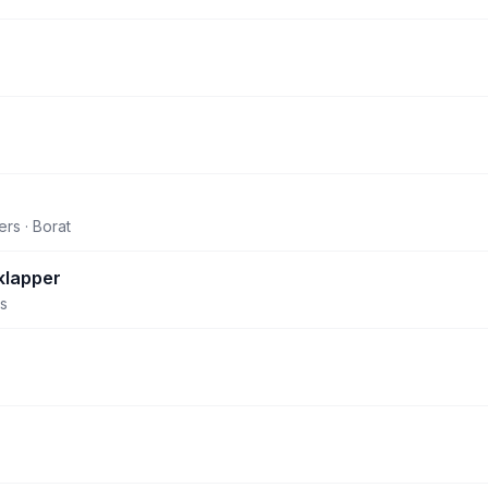
rs · Borat
lapper
s