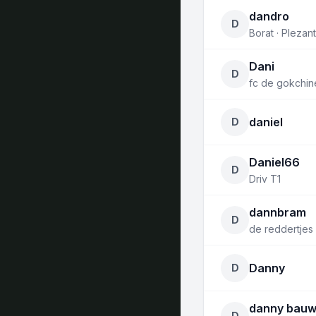
dandro
D
Borat · Plezan
Dani
D
fc de gokchine
daniel
D
Daniel66
D
Driv T1
dannbram
D
de reddertjes
Danny
D
danny bau
D