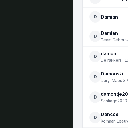
Damian
D
Damien
D
Team Gebou
damon
D
De rakkers ·
Damonski
D
Dury, Maes &
damontje2
D
Santiago2020
Dancoe
D
Komaan Leeuwe