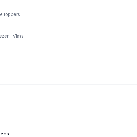
te toppers
zen · Vlassi
wens