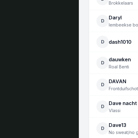
Brokkelaars
Daryl
D
lembeekse bo
dash1010
D
dauwken
D
Roal Benti
DAVAN
D
Frontduifschot
Dave nacht
D
Vlassi
Dave13
D
No sweat/no g