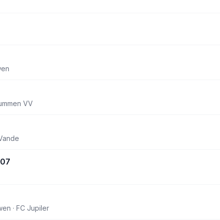
wen
 Lummen VV
 Vande
007
n · FC Jupiler