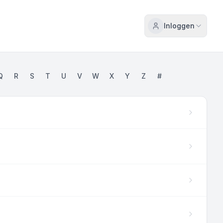
Inloggen
Q
R
S
T
U
V
W
X
Y
Z
#