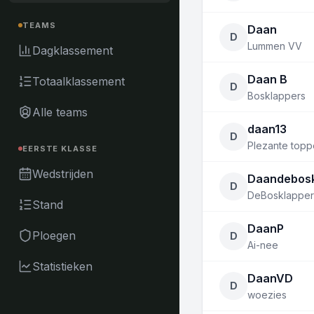
TEAMS
Daan
D
Lummen VV
Dagklassement
Daan B
Totaalklassement
D
Bosklappers
Alle teams
daan13
D
Plezante toppe
EERSTE KLASSE
Wedstrijden
Daandebosk
D
DeBosklapper
Stand
DaanP
Ploegen
D
Ai-nee
Statistieken
DaanVD
D
woezies