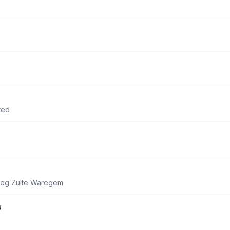
ted
oeg Zulte Waregem
s