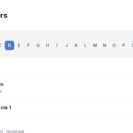
ers
C
D
E
F
G
H
I
J
K
L
M
N
O
P
io
s
cle 1
s · terminaal