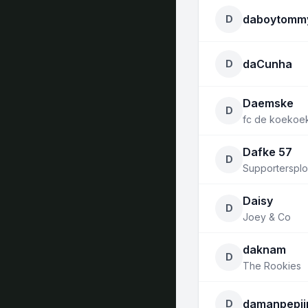
daboytomm
D
daCunha
D
Daemske
D
fc de koekoe
Dafke 57
D
Supportersplo
Daisy
D
Joey & Co
daknam
D
The Rookies
damanpepij
D