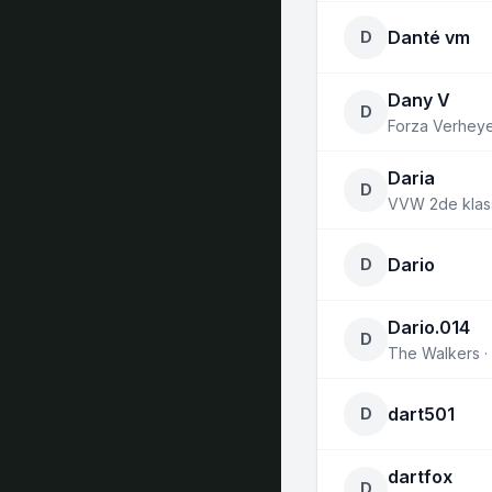
Danté vm
D
Dany V
D
Forza Verheye
Daria
D
VVW 2de klas
Dario
D
Dario.014
D
The Walkers ·
dart501
D
dartfox
D