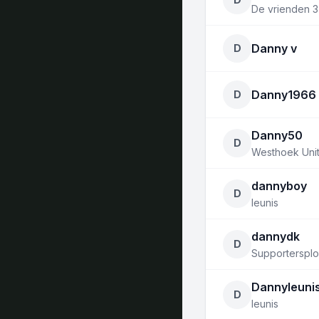
De vrienden 3
Danny v
D
Danny1966
D
Danny50
D
Westhoek Uni
dannyboy
D
leunis
dannydk
D
Supporterspl
Dannyleuni
D
leunis