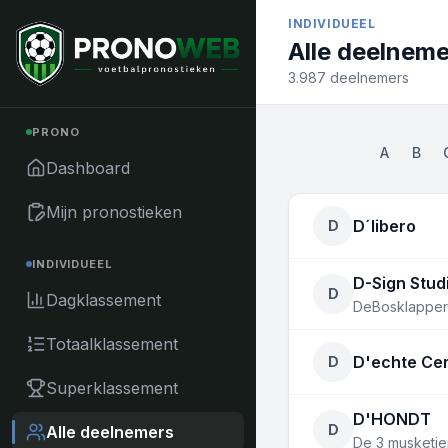
Naar inhoud
INDIVIDUEEL
Alle deelnem
3.987 deelnemers
PRONO
A
B
Dashboard
Mijn pronostieken
D´libero
D
INDIVIDUEEL
D-Sign Stud
D
Dagklassement
DeBosklapper
Totaalklassement
D'echte Cer
D
Superklassement
D'HONDT
D
Alle deelnemers
De 3 musketier