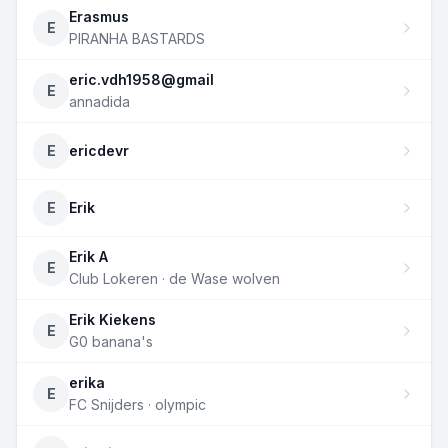
Erasmus
E
PIRANHA BASTARDS
eric.vdh1958@gmail
E
annadida
E
ericdevr
E
Erik
Erik A
E
Club Lokeren · de Wase wolven
Erik Kiekens
E
G0 banana's
erika
E
FC Snijders · olympic