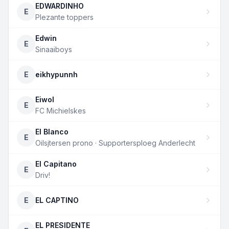
EDWARDINHO
E
Plezante toppers
Edwin
E
Sinaaiboys
E
eikhypunnh
Eiwol
E
FC Michielskes
El Blanco
E
Oilsjtersen prono · Supportersploeg Anderlecht
El Capitano
E
Driv!
E
EL CAPTINO
EL PRESIDENTE