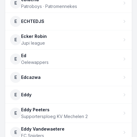
E
Patroboys · Patromennekes
E
ECHTEDJS
Ecker Robin
E
Jupi league
Ed
E
Oelewappers
E
Edcazwa
E
Eddy
Eddy Peeters
E
Supportersploeg KV Mechelen 2
Eddy Vandewaetere
E
FC Snijders