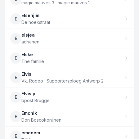
magic mauves 3 · magic mauves 1
Elsenjim
E
De hoekstraat
elsjea
E
adrianen
Elske
E
The familie
Elvis
E
Vk. Rodeo · Supportersploeg Antwerp 2
Elvis p
E
bpost Brugge
Emchik
E
Don Boscokonijnen
emenem
E