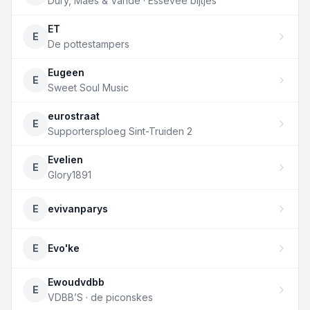
Dury, Maes & Vande · Essevee bijtjes
ET
E
De pottestampers
Eugeen
E
Sweet Soul Music
eurostraat
E
Supportersploeg Sint-Truiden 2
Evelien
E
Glory1891
E
evivanparys
E
Evo'ke
Ewoudvdbb
E
VDBB’S · de piconskes