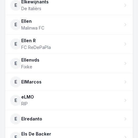
Elkewijnants
E
De Italiërs
Ellen
E
Malinwa FC
Ellen R
E
FC ReDePaPla
Ellenvds
E
Fixke
E
ElMarcos
eLMO
E
RIP
E
Elredanto
Els De Backer
E