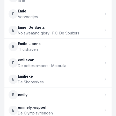
1919
Emiel
E
Vervoortjes
Emiel De Baets
E
No sweat/no glory · F.C. De Spuiters
Emile Libens
E
Thuishaven
emilevan
E
De pottestampers · Motorala
Emilieke
E
De Shooterkes
E
emily
emmely_vispoel
E
De Olympiavrienden