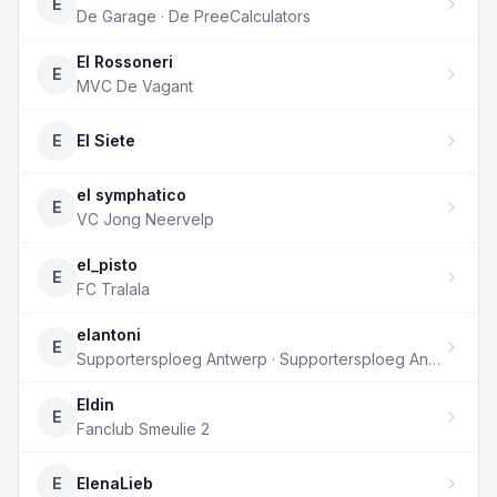
E
De Garage · De PreeCalculators
El Rossoneri
E
MVC De Vagant
E
El Siete
el symphatico
E
VC Jong Neervelp
el_pisto
E
FC Tralala
elantoni
E
Supportersploeg Antwerp · Supportersploeg Antwerp 2
Eldin
E
Fanclub Smeulie 2
E
ElenaLieb