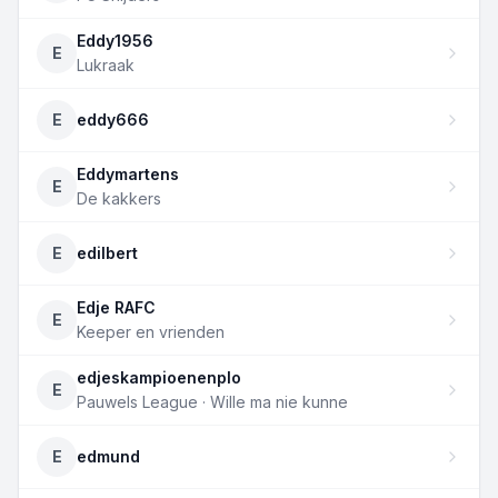
Eddy1956
E
Lukraak
E
eddy666
Eddymartens
E
De kakkers
E
edilbert
Edje RAFC
E
Keeper en vrienden
edjeskampioenenplo
E
Pauwels League · Wille ma nie kunne
E
edmund