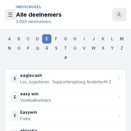
Naar inhoud
INDIVIDUEEL
Alle deelnemers
3.989 deelnemers
A
B
C
D
E
F
G
H
I
J
K
L
M
N
O
P
Q
R
S
T
U
V
W
X
Y
Z
#
eaglecash
E
Los Jugadores · Supportersploeg Anderlecht 2
easy win
E
Voetbalkenners
Easywin
E
Fixke
eblacha