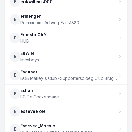
E
erikwillems000
ermengen
E
Remmicom · AntwerpFans1880
Ernesto Ché
E
HUB
ERWIN
E
Imesboys
Escobar
E
BOB Marley's Club · Supportersploeg Club Brugge 8
Eshan
E
FC De Cockenoane
E
essevee ole
Essevee_Maesie
E