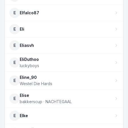
E
Elfalco87
E
Eli
E
Eliasvh
EliDuthoo
E
luckyboys
Eline_90
E
Westel Die Hards
Elise
E
bakkerscup · NACHTEGAAL
E
Elke