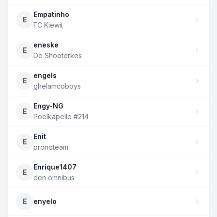
Empatinho
E
FC Kiewit
eneske
E
De Shooterkes
engels
E
ghelamcoboys
Engy-NG
E
Poelkapelle #214
Enit
E
pronoteam
Enrique1407
E
den omnibus
E
enyelo