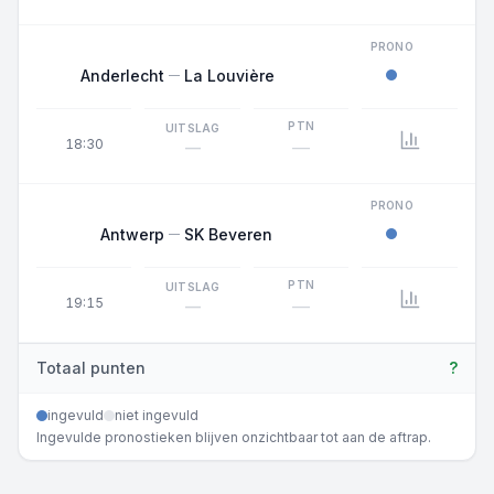
PRONO
Anderlecht
La Louvière
PTN
UITSLAG
18:30
—
—
PRONO
Antwerp
SK Beveren
PTN
UITSLAG
19:15
—
—
Totaal punten
?
ingevuld
niet ingevuld
Ingevulde pronostieken blijven onzichtbaar tot aan de aftrap.