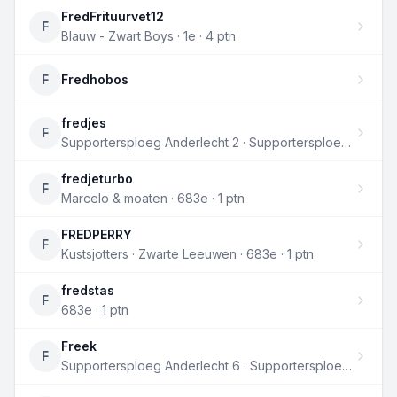
FredFrituurvet12
F
Blauw - Zwart Boys · 1e · 4 ptn
F
Fredhobos
fredjes
F
Supportersploeg Anderlecht 2 · Supportersploeg Anderlecht · 683e · 1 ptn
fredjeturbo
F
Marcelo & moaten · 683e · 1 ptn
FREDPERRY
F
Kustsjotters · Zwarte Leeuwen · 683e · 1 ptn
fredstas
F
683e · 1 ptn
Freek
F
Supportersploeg Anderlecht 6 · Supportersploeg Kortrijk · 683e · 1 ptn