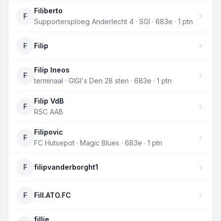
Filiberto
F
Supportersploeg Anderlecht 4 · SGI · 683e · 1 ptn
F
Filip
Filip Ineos
F
terminaal · GIGI's Den 28 sten · 683e · 1 ptn
Filip VdB
F
RSC AAB
Filipovic
F
FC Hutsepot · Magic Blues · 683e · 1 ptn
F
filipvanderborght1
F
Fill.ATO.FC
fillie