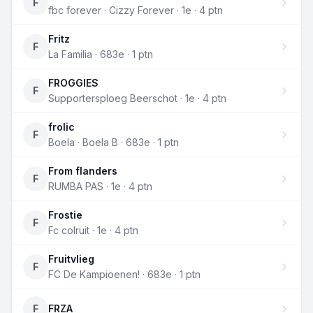
F
fbc forever · Cizzy Forever · 1e · 4 ptn
Fritz
F
La Familia · 683e · 1 ptn
FROGGIES
F
Supportersploeg Beerschot · 1e · 4 ptn
frolic
F
Boela · Boela B · 683e · 1 ptn
From flanders
F
RUMBA PAS · 1e · 4 ptn
Frostie
F
Fc colruit · 1e · 4 ptn
Fruitvlieg
F
FC De Kampioenen! · 683e · 1 ptn
F
FRZA