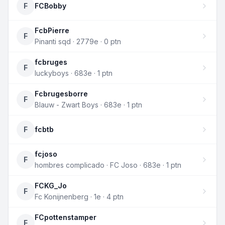
F
FCBobby
FcbPierre
F
Pinanti sqd · 2779e · 0 ptn
fcbruges
F
luckyboys · 683e · 1 ptn
Fcbrugesborre
F
Blauw - Zwart Boys · 683e · 1 ptn
F
fcbtb
fcjoso
F
hombres complicado · FC Joso · 683e · 1 ptn
FCKG_Jo
F
Fc Konijnenberg · 1e · 4 ptn
FCpottenstamper
F