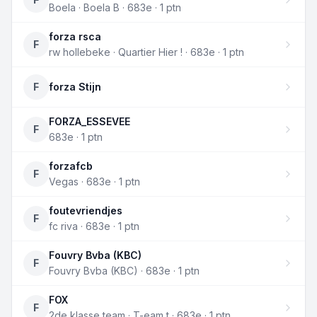
Boela · Boela B · 683e · 1 ptn
forza rsca
F
rw hollebeke · Quartier Hier ! · 683e · 1 ptn
F
forza Stijn
FORZA_ESSEVEE
F
683e · 1 ptn
forzafcb
F
Vegas · 683e · 1 ptn
foutevriendjes
F
fc riva · 683e · 1 ptn
Fouvry Bvba (KBC)
F
Fouvry Bvba (KBC) · 683e · 1 ptn
FOX
F
2de klasse team · T-eam t · 683e · 1 ptn