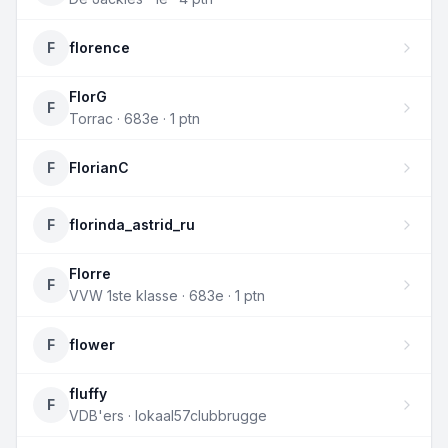
F
florence
FlorG
F
Torrac · 683e · 1 ptn
F
FlorianC
F
florinda_astrid_ru
Florre
F
VVW 1ste klasse · 683e · 1 ptn
F
flower
fluffy
F
VDB'ers · lokaal57clubbrugge