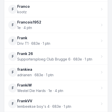
Franco
F
kootz
Francois1952
F
1e · 4 ptn
Frank
F
Driv T1 · 683e · 1 ptn
Frank 26
F
Supportersploeg Club Brugge 6 · 683e · 1 ptn
frankiea
F
adrianen · 683e · 1 ptn
FrankiW
F
Westel Die Hards · 1e · 4 ptn
FrankVV
F
lembeekse boy's 4 · 683e · 1 ptn