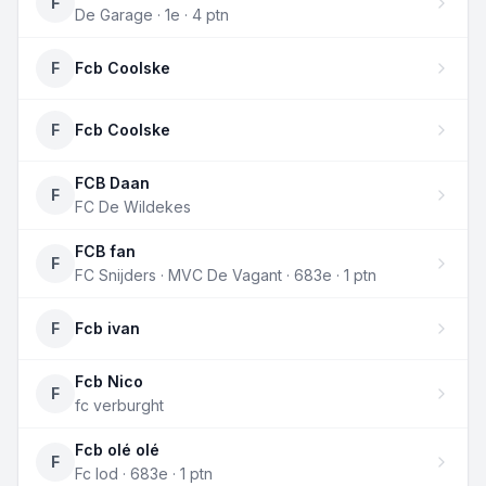
F
De Garage · 1e · 4 ptn
F
Fcb Coolske
F
Fcb Coolske
FCB Daan
F
FC De Wildekes
FCB fan
F
FC Snijders · MVC De Vagant · 683e · 1 ptn
F
Fcb ivan
Fcb Nico
F
fc verburght
Fcb olé olé
F
Fc lod · 683e · 1 ptn