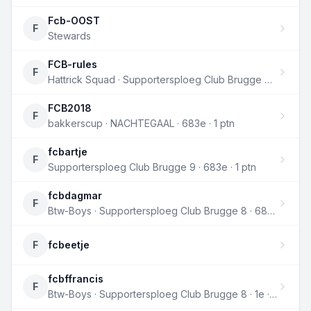
Fcb-OOST
F
Stewards
FCB-rules
F
Hattrick Squad · Supportersploeg Club Brugge 9 · 683e · 1 ptn
FCB2018
F
bakkerscup · NACHTEGAAL · 683e · 1 ptn
fcbartje
F
Supportersploeg Club Brugge 9 · 683e · 1 ptn
fcbdagmar
F
Btw-Boys · Supportersploeg Club Brugge 8 · 683e · 1 ptn
F
fcbeetje
fcbffrancis
F
Btw-Boys · Supportersploeg Club Brugge 8 · 1e · 4 ptn