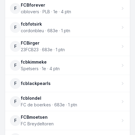
FCBforever
F
ciblovers · PLB · 1e · 4 ptn
fcbfotsirk
F
cordonbleu · 683e · 1 ptn
FCBirger
F
23FCB23 · 683e · 1 ptn
fcbkimmeke
F
Spetsers · 1e · 4 ptn
F
fcblackpearls
fcblondel
F
FC de boerkes · 683e · 1 ptn
FCBmoetsen
F
FC Breydeltoren