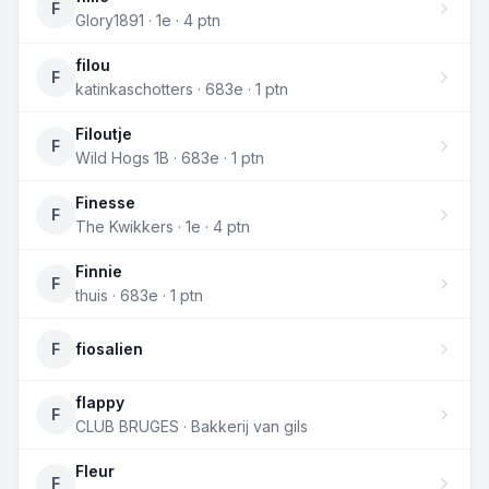
F
Glory1891 · 1e · 4 ptn
filou
F
katinkaschotters · 683e · 1 ptn
Filoutje
F
Wild Hogs 1B · 683e · 1 ptn
Finesse
F
The Kwikkers · 1e · 4 ptn
Finnie
F
thuis · 683e · 1 ptn
F
fiosalien
flappy
F
CLUB BRUGES · Bakkerij van gils
Fleur
F