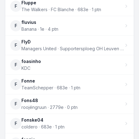
Fluppe
F
The Walkers · FC Blanche · 683e · 1 ptn
fluvius
F
Banana · 1e · 4 ptn
FlyD
F
Managers United · Supportersploeg OH Leuven · 683e · 1 ptn
foasinho
F
KDC
Fonne
F
TeamSchepper · 683e · 1 ptn
Fons48
F
roojéngruun · 2779e · 0 ptn
Fonske04
F
coldero · 683e · 1 ptn