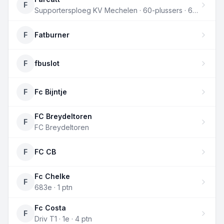
F
Supportersploeg KV Mechelen · 60-plussers · 683e · 1 ptn
F
Fatburner
F
fbuslot
F
Fc Bijntje
FC Breydeltoren
F
FC Breydeltoren
F
FC CB
Fc Chelke
F
683e · 1 ptn
Fc Costa
F
Driv T1 · 1e · 4 ptn