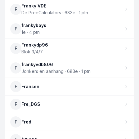
Franky VDE
F
De PreeCalculators · 683e · 1 ptn
frankyboys
F
1e · 4 ptn
Frankydp96
F
Blok 3/4/7
frankyvdb806
F
Jonkers en aanhang · 683e · 1 ptn
F
Fransen
F
Fre_DGS
F
Fred