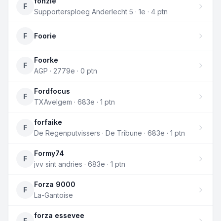
fonzie
F
Supportersploeg Anderlecht 5 · 1e · 4 ptn
F
Foorie
Foorke
F
AGP · 2779e · 0 ptn
Fordfocus
F
TXAvelgem · 683e · 1 ptn
forfaike
F
De Regenputvissers · De Tribune · 683e · 1 ptn
Formy74
F
jvv sint andries · 683e · 1 ptn
Forza 9000
F
La-Gantoise
forza essevee
F