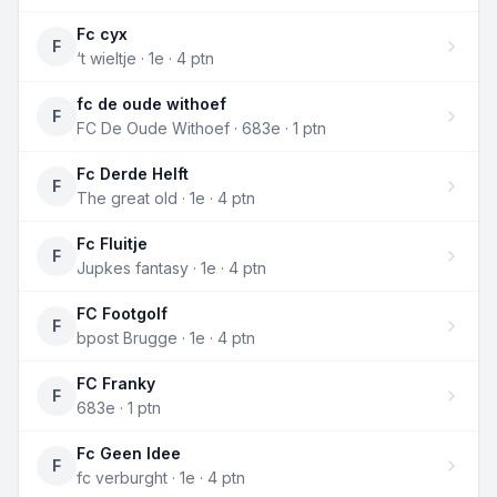
Fc cyx
F
‘t wieltje · 1e · 4 ptn
fc de oude withoef
F
FC De Oude Withoef · 683e · 1 ptn
Fc Derde Helft
F
The great old · 1e · 4 ptn
Fc Fluitje
F
Jupkes fantasy · 1e · 4 ptn
FC Footgolf
F
bpost Brugge · 1e · 4 ptn
FC Franky
F
683e · 1 ptn
Fc Geen Idee
F
fc verburght · 1e · 4 ptn