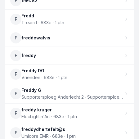
F
fRED82
Fredd
F
T-eam t · 683e · 1 ptn
F
freddewalvis
F
freddy
Freddy DG
F
Vrienden · 683e · 1 ptn
Freddy G
F
Supportersploeg Anderlecht 2 · Supportersploeg Anderlecht 11 · 683e · 1 ptn
freddy kruger
F
ElecLightin'Art · 683e · 1 ptn
freddydhertefelt@s
F
Umicore EMR · 683e · 1 ptn