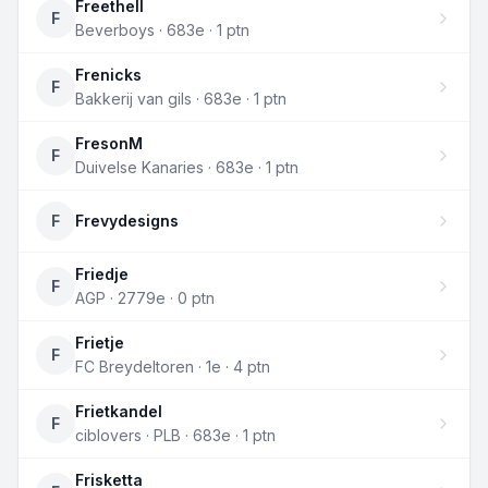
Freethell
F
Beverboys · 683e · 1 ptn
Frenicks
F
Bakkerij van gils · 683e · 1 ptn
FresonM
F
Duivelse Kanaries · 683e · 1 ptn
F
Frevydesigns
Friedje
F
AGP · 2779e · 0 ptn
Frietje
F
FC Breydeltoren · 1e · 4 ptn
Frietkandel
F
ciblovers · PLB · 683e · 1 ptn
Frisketta