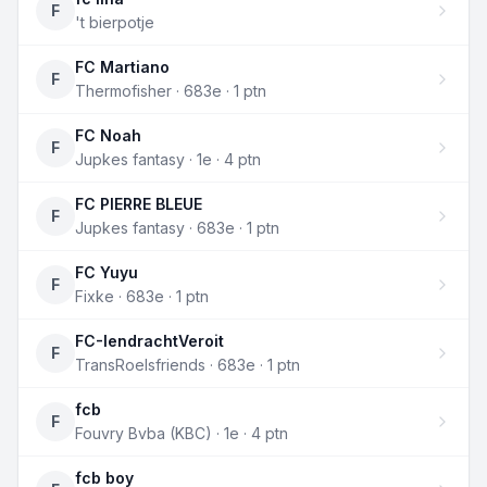
F
't bierpotje
FC Martiano
F
Thermofisher · 683e · 1 ptn
FC Noah
F
Jupkes fantasy · 1e · 4 ptn
FC PIERRE BLEUE
F
Jupkes fantasy · 683e · 1 ptn
FC Yuyu
F
Fixke · 683e · 1 ptn
FC-IendrachtVeroit
F
TransRoelsfriends · 683e · 1 ptn
fcb
F
Fouvry Bvba (KBC) · 1e · 4 ptn
fcb boy