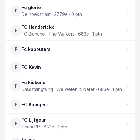
Fc glorie
F
De hoekstraat · 2779e · 0 ptn
FC Henderickx
F
FC Blanche · The Walkers · 683e · 1 ptn
F
Fc kabouters
F
FC Kevin
Fc kiekens
F
Kassatsingtsing · We weten ni beter · 683e · 1 ptn
F
FC Kooigem
FC Lijfgeur
F
Team PP · 683e · 1 ptn
fc lina