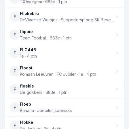
TXAvelgem · 683e · 1 ptn
Flipkebru
F
DeVlaamse Welpjes · Supportersploeg SK Beveren · 683e · 1 ptn
flippie
F
Team Football · 683e · 1 ptn
FLO448
F
1e · 4 ptn
Flodot
F
Komaan Leeuwen · FC Jupiler · 1e · 4 ptn
floekie
F
De gokkers · 683e · 1 ptn
Floep
F
Banana · Joepiler_sponsors
Flokke
F
De Jackies · 1e · 4 ptn