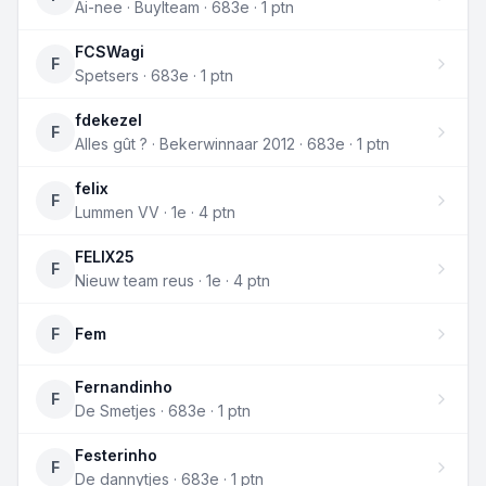
Ai-nee · Buylteam · 683e · 1 ptn
FCSWagi
F
Spetsers · 683e · 1 ptn
fdekezel
F
Alles gût ? · Bekerwinnaar 2012 · 683e · 1 ptn
felix
F
Lummen VV · 1e · 4 ptn
FELIX25
F
Nieuw team reus · 1e · 4 ptn
F
Fem
Fernandinho
F
De Smetjes · 683e · 1 ptn
Festerinho
F
De dannytjes · 683e · 1 ptn