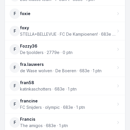
F
foxie
foxy
F
STELLA+BELLEVUE · FC De Kampioenen! · 683e · 1 ptn
Fozzy36
F
De tjoolders · 2779e · 0 ptn
fra.lauwers
F
de Wase wolven · De Boeren · 683e · 1 ptn
fran58
F
katinkaschotters · 683e · 1 ptn
francine
F
FC Snijders · olympic · 683e · 1 ptn
Francis
F
The amigos · 683e · 1 ptn