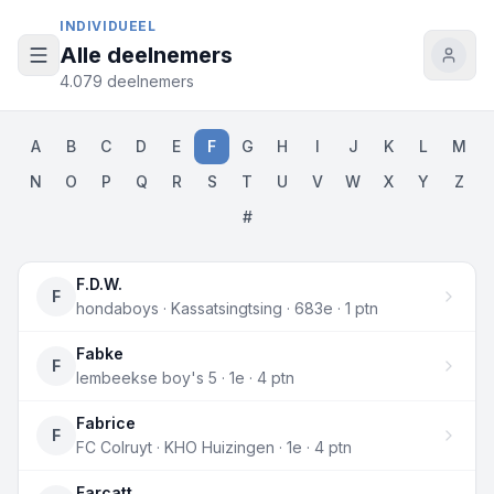
Naar inhoud
INDIVIDUEEL
Alle deelnemers
4.079 deelnemers
A
B
C
D
E
F
G
H
I
J
K
L
M
N
O
P
Q
R
S
T
U
V
W
X
Y
Z
#
F.D.W.
F
hondaboys · Kassatsingtsing · 683e · 1 ptn
Fabke
F
lembeekse boy's 5 · 1e · 4 ptn
Fabrice
F
FC Colruyt · KHO Huizingen · 1e · 4 ptn
Farcatt