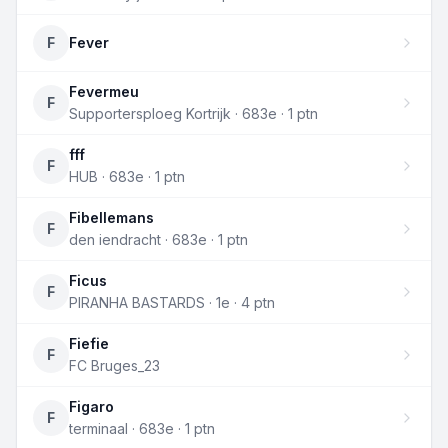
F
Fever
Fevermeu
F
Supportersploeg Kortrijk · 683e · 1 ptn
fff
F
HUB · 683e · 1 ptn
Fibellemans
F
den iendracht · 683e · 1 ptn
Ficus
F
PIRANHA BASTARDS · 1e · 4 ptn
Fiefie
F
FC Bruges_23
Figaro
F
terminaal · 683e · 1 ptn