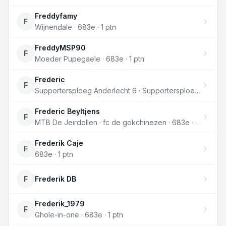
Freddyfamy
F
Wijnendale · 683e · 1 ptn
FreddyMSP90
F
Moeder Pupegaele · 683e · 1 ptn
Frederic
F
Supportersploeg Anderlecht 6 · Supportersploeg Anderlecht 7 · 683e · 1 ptn
Frederic Beyltjens
F
MTB De Jeirdollen · fc de gokchinezen · 683e · 1 ptn
Frederik Caje
F
683e · 1 ptn
F
Frederik DB
Frederik_1979
F
Ghole-in-one · 683e · 1 ptn