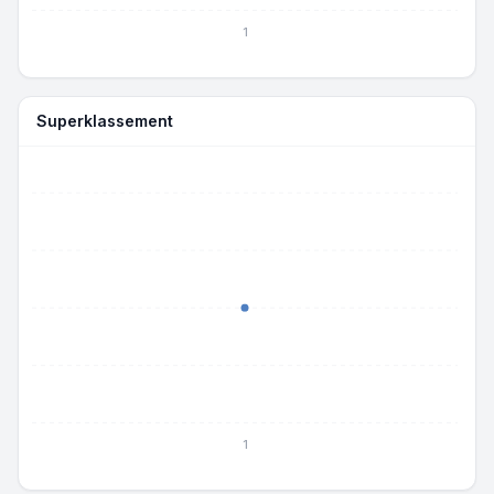
1
Superklassement
1