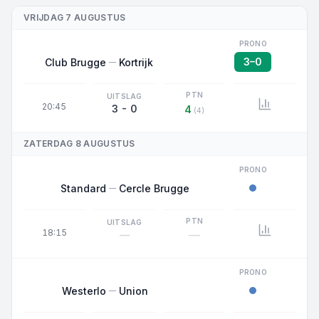
VRIJDAG 7 AUGUSTUS
PRONO
3–0
Club Brugge
Kortrijk
PTN
UITSLAG
20:45
3 - 0
4
(4)
ZATERDAG 8 AUGUSTUS
PRONO
Standard
Cercle Brugge
PTN
UITSLAG
18:15
—
—
PRONO
Westerlo
Union