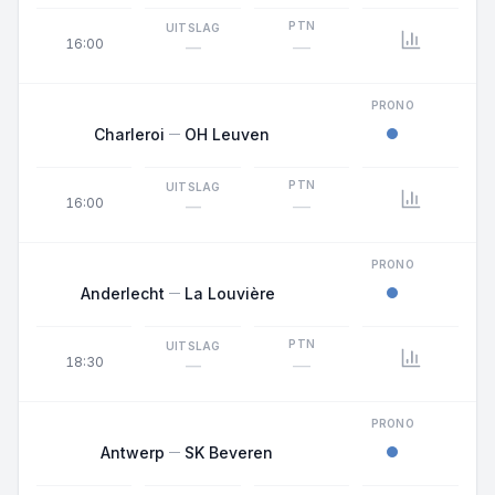
PTN
UITSLAG
16:00
—
—
PRONO
Charleroi
OH Leuven
PTN
UITSLAG
16:00
—
—
PRONO
Anderlecht
La Louvière
PTN
UITSLAG
18:30
—
—
PRONO
Antwerp
SK Beveren