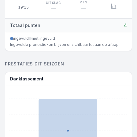
PTN
UITSLAG
19:15
—
—
Totaal punten
4
ingevuld
niet ingevuld
Ingevulde pronostieken blijven onzichtbaar tot aan de aftrap.
PRESTATIES DIT SEIZOEN
Dagklassement