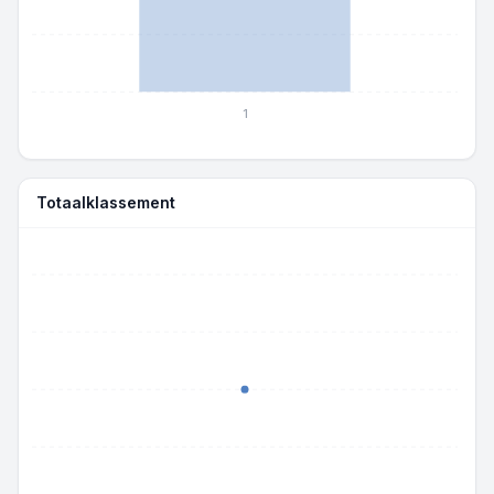
1
Totaalklassement