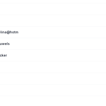
elina@hotm
auwels
cker