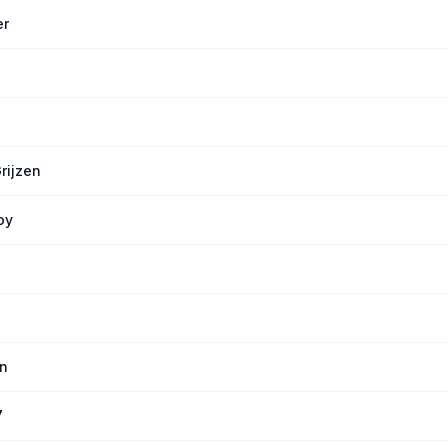
er
rijzen
oy
an
7