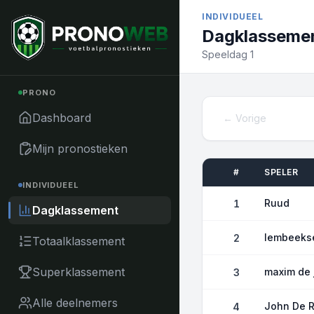
Naar inhoud
INDIVIDUEEL
Dagklasseme
Speeldag 1
PRONO
Dashboard
← Vorige
Mijn pronostieken
#
SPELER
INDIVIDUEEL
Ruud
1
Dagklassement
lembeeks
2
Totaalklassement
Superklassement
maxim de 
3
Alle deelnemers
John De R
4