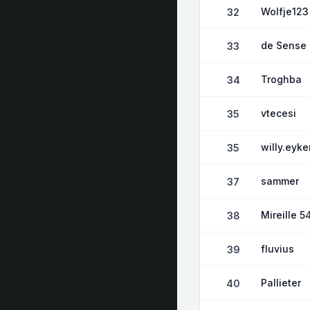
Wolfje123
32
de Sense
33
Troghba
34
vtecesi
35
willy.eyk
35
sammer
37
Mireille 5
38
fluvius
39
Pallieter
40