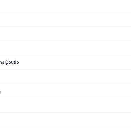
ens@outlo
4