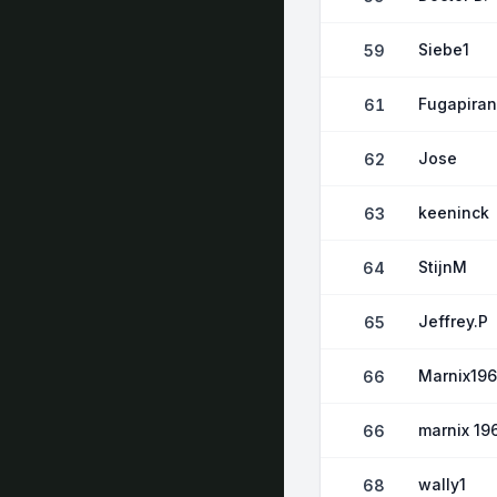
Siebe1
59
Fugapira
61
Jose
62
keeninck
63
StijnM
64
Jeffrey.P
65
Marnix19
66
marnix 19
66
wally1
68