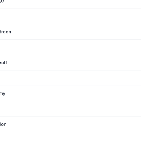
197
troen
ulf
rmy
lon