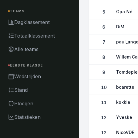
Opa Né
TEAMS
5
Dagklassement
DiM
6
Totaalklassement
paul_ang
7
Alle teams
Willem C
8
EERSTE KLASSE
Tomdeple
9
Wedstrijden
bcarette
10
Stand
kokkie
11
Ploegen
Statistieken
Yveske
12
NicoVDR
12