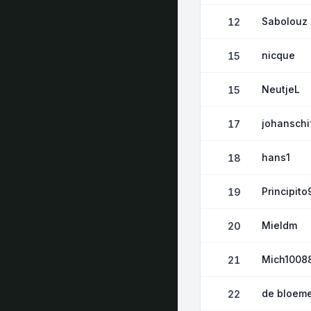
Sabolouz
12
nicque
15
NeutjeL
15
johanschi
17
hans1
18
Principito
19
Mieldm
20
Mich1008
21
de bloem
22