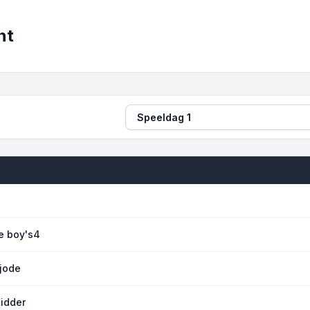
nt
Speeldag
e boy's4
jode
idder