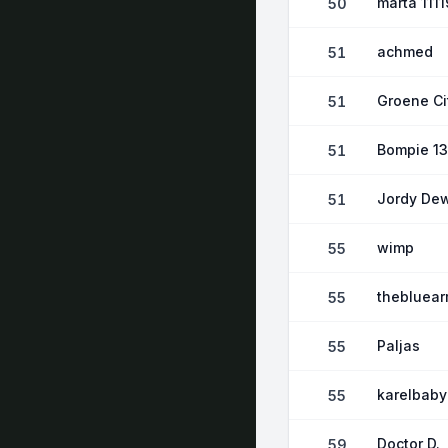
marta 111
50
achmed
51
Groene Ci
51
Bompie 13
51
Jordy Dew
51
wimp
55
thebluea
55
Paljas
55
karelbaby
55
Doctor D.
59