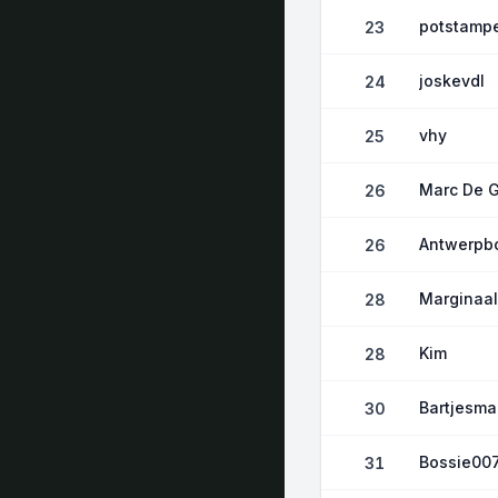
potstamp
23
joskevdl
24
vhy
25
Marc De G
26
Antwerpb
26
Marginaal
28
Kim
28
Bartjesm
30
Bossie00
31