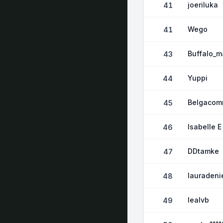
joeriluka
41
Wego
41
Buffalo_m
43
Yuppi
44
Belgacom
45
Isabelle E
46
DDtamke
47
lauradeni
48
lealvb
49