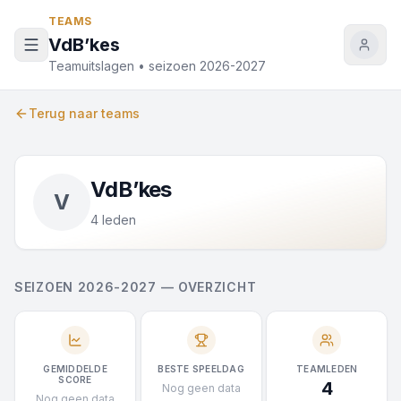
Naar inhoud
TEAMS
VdB’kes
Teamuitslagen • seizoen 2026-2027
Terug naar teams
VdB’kes
V
4 leden
SEIZOEN 2026-2027 — OVERZICHT
GEMIDDELDE
BESTE SPEELDAG
TEAMLEDEN
SCORE
4
Nog geen data
Nog geen data