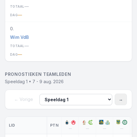
—
TOTAAL
—
DAG
0.
Wim VdB
—
TOTAAL
—
DAG
PRONOSTIEKEN TEAMLEDEN
Speeldag 1 • 7 - 9 aug. 2026
← Vorige
→
Speeldag
Volgen
-
-
-
-
LID
PTN
—
—
—
—