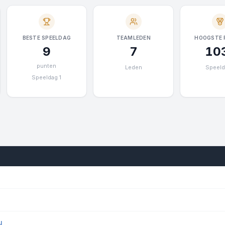
BESTE SPEELDAG
TEAMLEDEN
HOOGSTE 
9
7
10
punten
Leden
Speeld
Speeldag 1
u