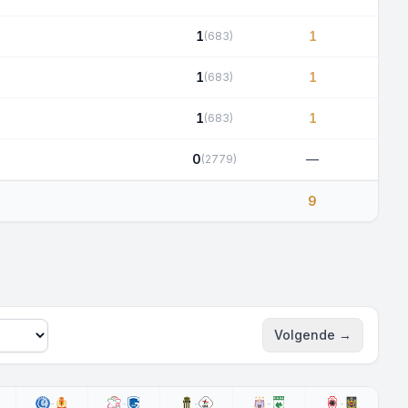
1
1
(683)
1
1
(683)
1
1
(683)
0
—
(2779)
9
Volgende
→
Volgende spee
-
-
-
-
-