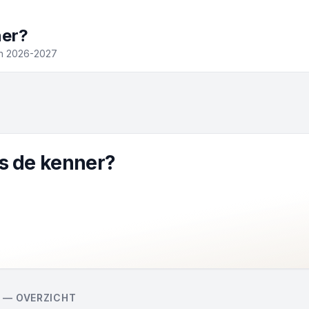
ner?
en 2026-2027
Is de kenner?
 — OVERZICHT