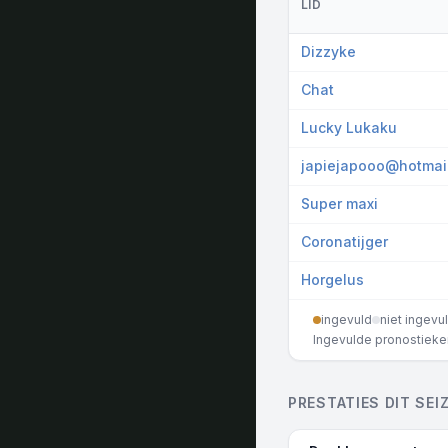
LID
Dizzyke
Chat
Lucky Lukaku
japiejapooo@hotmai
Super maxi
Coronatijger
Horgelus
ingevuld
niet ingevu
Ingevulde pronostieken 
PRESTATIES DIT SEI