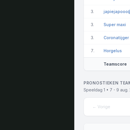
3.
japiejapooo
3.
Super maxi
3.
Coronatijger
7.
Horgelus
Teamscore
PRONOSTIEKEN TEA
Speeldag 1 • 7 - 9 aug.
← Vorige