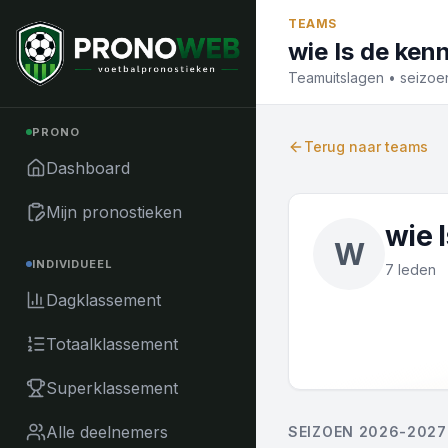
Naar inhoud
TEAMS
wie Is de ken
Teamuitslagen • seizo
PRONO
Terug naar teams
Dashboard
Mijn pronostieken
wie 
W
INDIVIDUEEL
7 leden
Dagklassement
Totaalklassement
Superklassement
Alle deelnemers
SEIZOEN 2026-2027