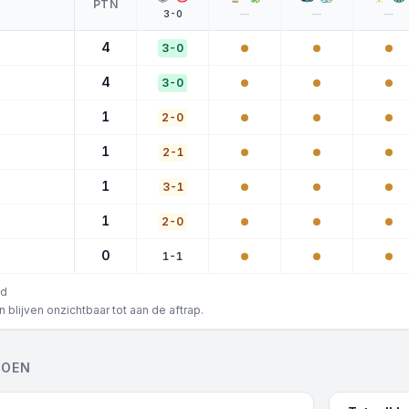
PTN
3-0
—
—
—
4
3-0
4
3-0
1
2-0
1
2-1
1
3-1
1
2-0
0
1-1
ld
blijven onzichtbaar tot aan de aftrap.
ZOEN