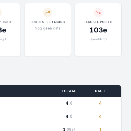
POSITIE
GROOTSTE STIJGING
LAAGSTE POSITIE
3e
103e
Nog geen data
ag 1
Speeldag 1
TOTAAL
DAG 1
4
4
(1)
4
4
(1)
1
1
(683)