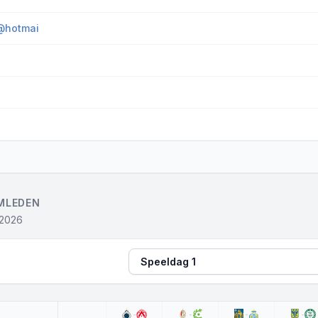
@hotmai
MLEDEN
 2026
Speeldag
-
-
-
-