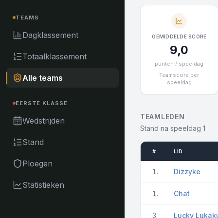
TEAMS
Dagklassement
GEMIDDELDE SCORE
9,0
Totaalklassement
punten / speeldag
Teamscore per
Alle teams
speeldag
EERSTE KLASSE
TEAMLEDEN
Wedstrijden
Stand na speeldag 1
Stand
#
LID
Ploegen
1.
Dizzyke
Statistieken
1.
Chat
3.
Lucky Lukak