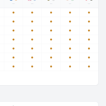
—
—
—
—
—