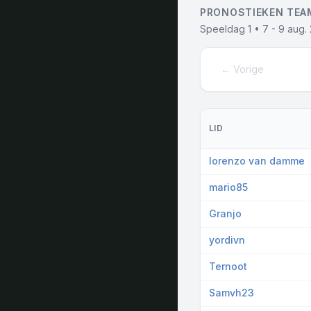
PRONOSTIEKEN TEA
Speeldag 1 • 7 - 9 aug.
← Vorige
LID
lorenzo van damme
mario85
Granjo
yordivn
Ternoot
Samvh23