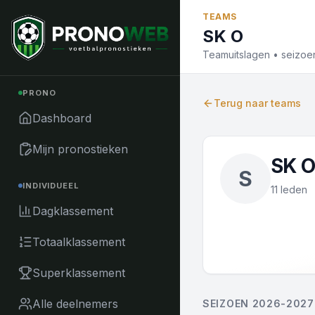
Naar inhoud
TEAMS
SK O
Teamuitslagen • seizo
PRONO
Terug naar teams
Dashboard
Mijn pronostieken
SK 
S
INDIVIDUEEL
11 leden
Dagklassement
Totaalklassement
Superklassement
Alle deelnemers
SEIZOEN 2026-2027