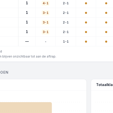
1
4-1
2-1
1
3-1
2-1
1
3-1
2-1
1
3-1
2-1
—
-
1-1
ld
blijven onzichtbaar tot aan de aftrap.
ZOEN
Totaalkl