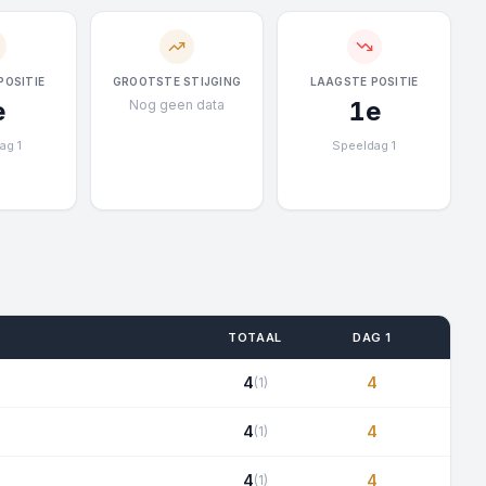
POSITIE
GROOTSTE STIJGING
LAAGSTE POSITIE
e
1e
Nog geen data
ag 1
Speeldag 1
TOTAAL
DAG 1
4
4
(1)
4
4
(1)
4
4
(1)