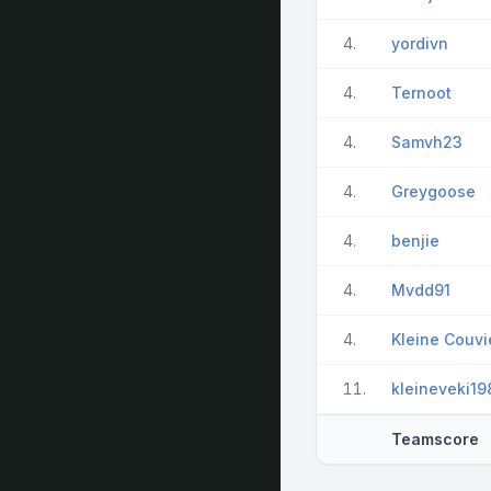
4.
yordivn
4.
Ternoot
4.
Samvh23
4.
Greygoose
4.
benjie
4.
Mvdd91
4.
Kleine Couvi
11.
kleineveki19
Teamscore