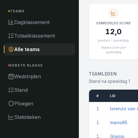
TEAMS
Dagklassement
GEMIDDELDE SCORE
12,0
Totaalklassement
punten / speeldag
Teamscore per
Alle teams
speeldag
EERSTE KLASSE
TEAMLEDEN
Wedstrijden
Stand na speeldag 1
Stand
#
LID
Ploegen
1.
lorenzo van
Statistieken
1.
mario85
1.
Granjo