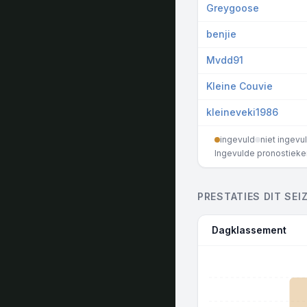
Greygoose
benjie
Mvdd91
Kleine Couvie
kleineveki1986
ingevuld
niet ingevu
Ingevulde pronostieken 
PRESTATIES DIT SEI
Dagklassement