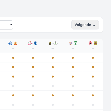
Volgende
→
Volgende spee
-
-
-
-
-
—
—
—
—
—