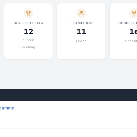
BESTE SPEELDAG
TEAMLEDEN
HOOGSTE 
12
11
1
punten
Leden
Speeld
Speeldag 1
 damme