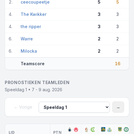
2.
ceecoupeetje
5
5
4.
The Kwikker
3
3
4.
the ripper
3
3
6.
Warre
2
2
6.
Milocka
2
2
Teamscore
16
PRONOSTIEKEN TEAMLEDEN
Speeldag 1 • 7 - 9 aug. 2026
← Vorige
→
Speeldag
Volgen
-
-
-
-
LID
PTN