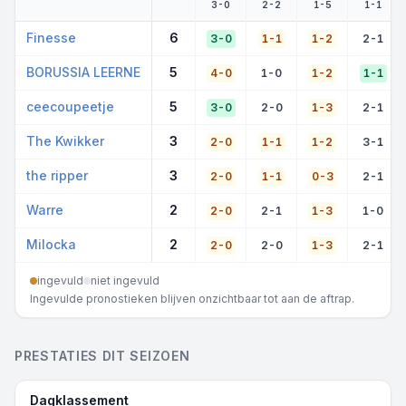
3-0
2-2
1-5
1-1
Finesse
6
3-0
1-1
1-2
2-1
BORUSSIA LEERNE
5
4-0
1-0
1-2
1-1
ceecoupeetje
5
3-0
2-0
1-3
2-1
The Kwikker
3
2-0
1-1
1-2
3-1
the ripper
3
2-0
1-1
0-3
2-1
Warre
2
2-0
2-1
1-3
1-0
Milocka
2
2-0
2-0
1-3
2-1
ingevuld
niet ingevuld
Ingevulde pronostieken blijven onzichtbaar tot aan de aftrap.
PRESTATIES DIT SEIZOEN
Dagklassement