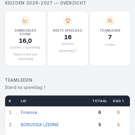
SEIZOEN 2026-2027 — OVERZICHT
GEMIDDELDE
BESTE SPEELDAG
TEAMLEDEN
SCORE
16
7
16,0
punten
Leden
punten / speeldag
Speeldag 1
Teamscore per
speeldag
TEAMLEDEN
Stand na speeldag 1
#
LID
TOTAAL
DAG 1
1.
Finesse
6
6
2.
BORUSSIA LEERNE
5
5