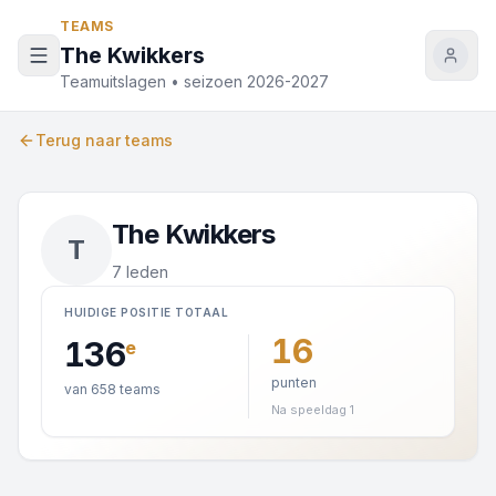
Naar inhoud
TEAMS
The Kwikkers
Teamuitslagen • seizoen 2026-2027
Terug naar teams
The Kwikkers
T
7 leden
HUIDIGE POSITIE TOTAAL
16
136
e
punten
van 658 teams
Na speeldag 1