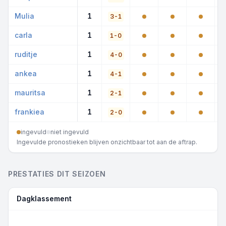
Mulia
1
3-1
carla
1
1-0
ruditje
1
4-0
ankea
1
4-1
mauritsa
1
2-1
frankiea
1
2-0
ingevuld
niet ingevuld
Ingevulde pronostieken blijven onzichtbaar tot aan de aftrap.
PRESTATIES DIT SEIZOEN
Dagklassement