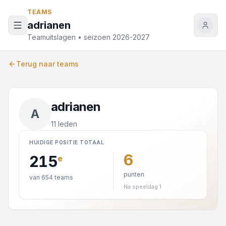
Naar inhoud
TEAMS
adrianen
Teamuitslagen • seizoen 2026-2027
Terug naar teams
adrianen
A
11 leden
HUIDIGE POSITIE TOTAAL
6
215
e
punten
van 654 teams
Na speeldag 1