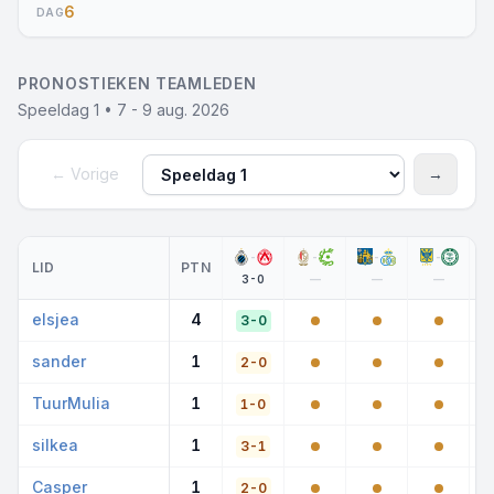
6
DAG
PRONOSTIEKEN TEAMLEDEN
Speeldag 1 • 7 - 9 aug. 2026
← Vorige
→
Speeldag
Volgen
-
-
-
-
LID
PTN
3-0
—
—
—
elsjea
4
3-0
sander
1
2-0
TuurMulia
1
1-0
silkea
1
3-1
Casper
1
2-0