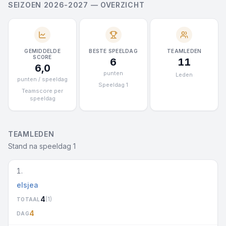
SEIZOEN 2026-2027 — OVERZICHT
GEMIDDELDE
BESTE SPEELDAG
TEAMLEDEN
SCORE
6
11
6,0
punten
Leden
punten / speeldag
Speeldag 1
Teamscore per
speeldag
TEAMLEDEN
Stand na speeldag 1
1.
elsjea
4
(1)
TOTAAL
4
DAG