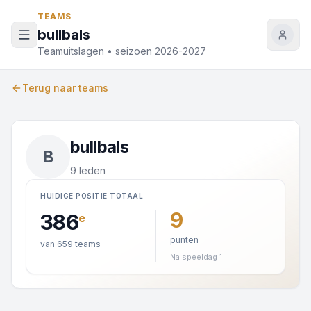
Naar inhoud
TEAMS
bullbals
Teamuitslagen • seizoen 2026-2027
Terug naar teams
bullbals
B
9 leden
HUIDIGE POSITIE TOTAAL
9
386
e
punten
van 659 teams
Na speeldag 1