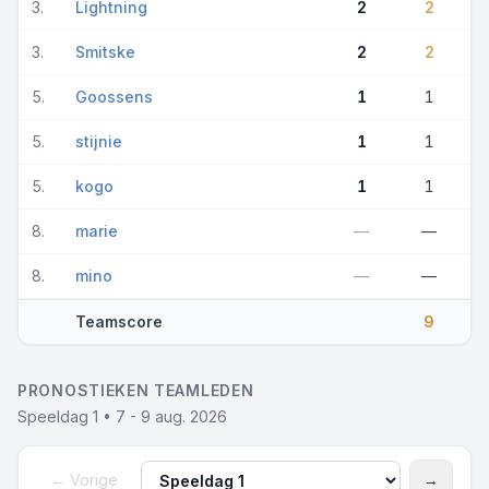
3.
Lightning
2
2
3.
Smitske
2
2
5.
Goossens
1
1
5.
stijnie
1
1
5.
kogo
1
1
8.
marie
—
—
8.
mino
—
—
Teamscore
9
PRONOSTIEKEN TEAMLEDEN
Speeldag 1 • 7 - 9 aug. 2026
← Vorige
→