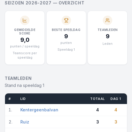
SEIZOEN 2026-2027 — OVERZICHT
GEMIDDELDE
BESTE SPEELDAG
TEAMLEDEN
SCORE
9
9
9,0
punten
Leden
punten / speeldag
Speeldag 1
Teamscore per
speeldag
TEAMLEDEN
Stand na speeldag 1
#
LID
TOTAAL
DAG 1
1.
Kentergeenbalvan
4
4
2.
Ruiz
3
3