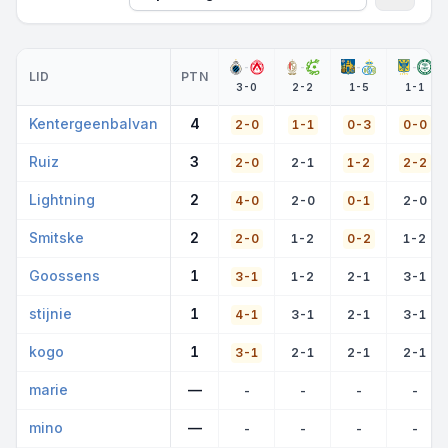
Speeldag
Volgen
-
-
-
-
LID
PTN
3-0
2-2
1-5
1-1
Kentergeenbalvan
4
2-0
1-1
0-3
0-0
Ruiz
3
2-0
2-1
1-2
2-2
Lightning
2
4-0
2-0
0-1
2-0
Smitske
2
2-0
1-2
0-2
1-2
Goossens
1
3-1
1-2
2-1
3-1
stijnie
1
4-1
3-1
2-1
3-1
kogo
1
3-1
2-1
2-1
2-1
marie
—
-
-
-
-
mino
—
-
-
-
-