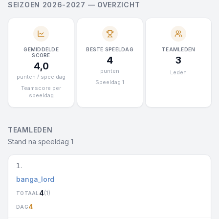
SEIZOEN 2026-2027 — OVERZICHT
GEMIDDELDE
BESTE SPEELDAG
TEAMLEDEN
SCORE
4
3
4,0
punten
Leden
punten / speeldag
Speeldag 1
Teamscore per
speeldag
TEAMLEDEN
Stand na speeldag 1
1.
banga_lord
4
(1)
TOTAAL
4
DAG