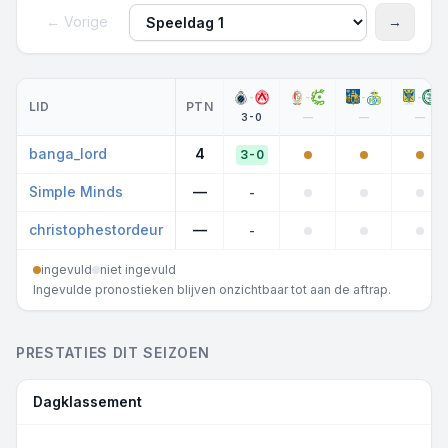
← Vorige
→
Speeldag
Volgen
-
-
-
-
LID
PTN
3-0
—
—
—
banga_lord
4
3-0
Simple Minds
—
-
christophestordeur
—
-
ingevuld
niet ingevuld
Ingevulde pronostieken blijven onzichtbaar tot aan de aftrap.
PRESTATIES DIT SEIZOEN
Dagklassement