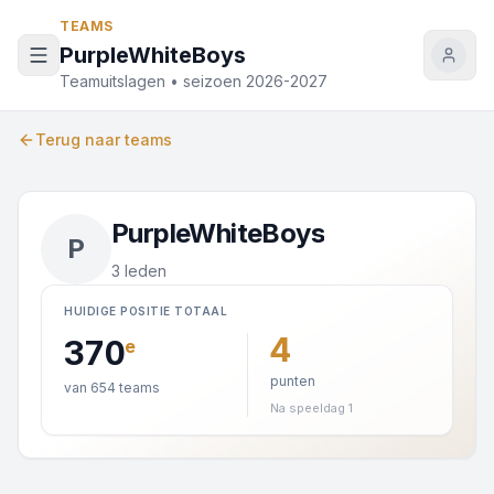
Naar inhoud
TEAMS
PurpleWhiteBoys
Teamuitslagen • seizoen 2026-2027
Terug naar teams
PurpleWhiteBoys
P
3 leden
HUIDIGE POSITIE TOTAAL
4
370
e
punten
van 654 teams
Na speeldag 1